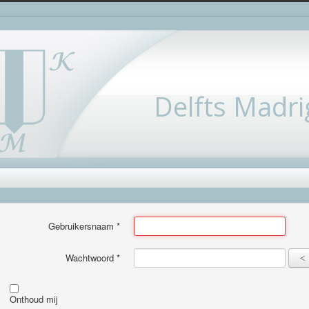
Delfts Madri
Gebruikersnaam
*
Wachtwoord
*
Onthoud mij