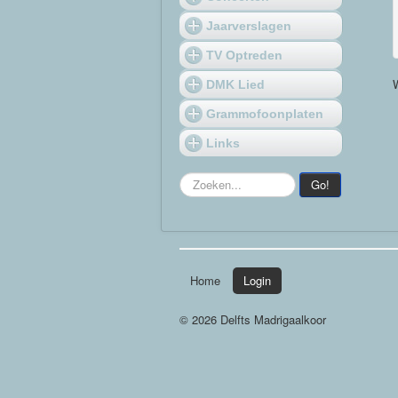
Jaarverslagen
TV Optreden
DMK Lied
Grammofoonplaten
Links
Zoeken...
Go!
Home
Login
© 2026 Delfts Madrigaalkoor